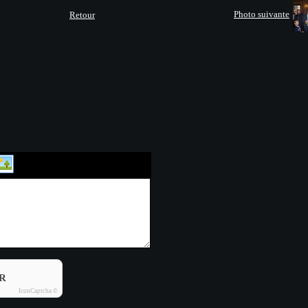
Photo suivante
Retour
R
IconCaptcha ©