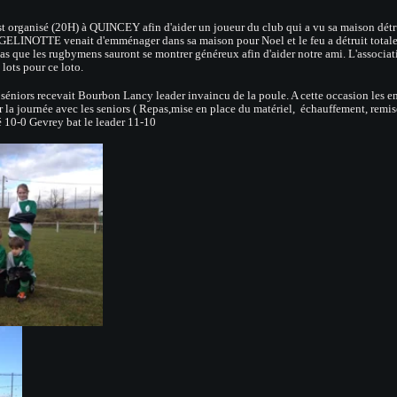
 organisé (20H) à QUINCEY afin d'aider un joueur du club qui a vu sa maison détr
 GELINOTTE venait d'emménager dans sa maison pour Noel et le feu a détruit total
 pas que les rugbymens sauront se montrer généreux afin d'aider notre ami. L'associa
lots pour ce loto.
t Bourbon Lancy leader invaincu de la poule. A cette occasion les en
er la journée avec les seniors ( Repas,mise en place du matériel, échauffement, remis
né 10-0 Gevrey bat le leader 11-10