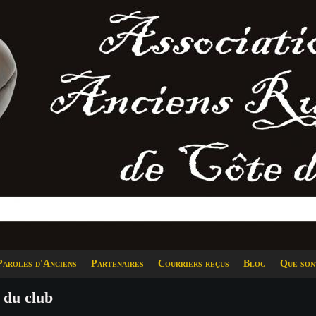
Paroles d'Anciens
Partenaires
Courriers reçus
Blog
Que son
 du club