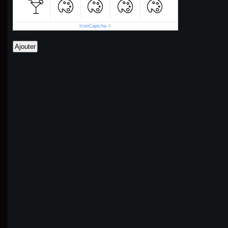
IconCaptcha
©